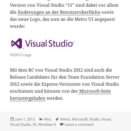
Version von Visual Studio “11” sind dabei vor allem
die
Änderungen an der Benutzeroberfäche
sowie
das neue Logo, das nun an die Metro UI angepasst
wurde:
VS2012-Logo
Mit dem RC von Visual Studio 2012 sind auch die
Release Candidates für den Team Foundation Server
2012 sowie die Express-Versionen von Visual Studio
erschienen und können von der
Microsoft-Seite
heruntergeladen
werden.
Posted
Categories
Tags
June 1, 2012
Misc
Metro
,
Microsoft
,
Studio
,
Visual
,
on
on Visual Studio 2012 
Visual Studio
,
VS
,
Windows 8
Leave a comment