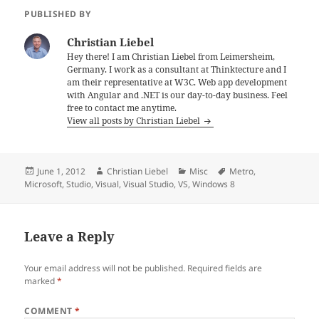
PUBLISHED BY
Christian Liebel
Hey there! I am Christian Liebel from Leimersheim,
Germany. I work as a consultant at Thinktecture and I
am their representative at W3C. Web app development
with Angular and .NET is our day-to-day business. Feel
free to contact me anytime.
View all posts by Christian Liebel
Posted
Author
Categories
Tags
June 1, 2012
Christian Liebel
Misc
Metro
,
on
Microsoft
,
Studio
,
Visual
,
Visual Studio
,
VS
,
Windows 8
Leave a Reply
Your email address will not be published.
Required fields are
marked
*
COMMENT
*