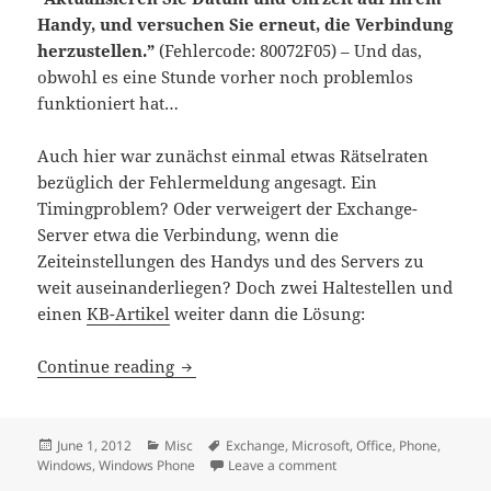
Handy, und versuchen Sie erneut, die Verbindung
herzustellen.”
(Fehlercode: 80072F05) – Und das,
obwohl es eine Stunde vorher noch problemlos
funktioniert hat…
Auch hier war zunächst einmal etwas Rätselraten
bezüglich der Fehlermeldung angesagt. Ein
Timingproblem?
Oder verweigert der Exchange-
Server etwa die Verbindung, wenn die
Zeiteinstellungen des Handys und des Servers zu
weit auseinanderliegen? Doch zwei Haltestellen und
einen
KB-Artikel
weiter dann die Lösung:
Windows Phone synchronisiert nicht m
Continue reading
Posted
Categories
Tags
June 1, 2012
Misc
Exchange
,
Microsoft
,
Office
,
Phone
,
on
on Windows Phone synchr
Windows
,
Windows Phone
Leave a comment